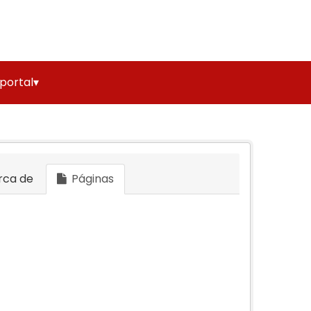
 portal▾
rca de
Páginas