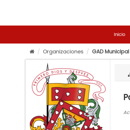
Ir
al
contenido
Inicio
Organizaciones
GAD Municipal
P
Ac