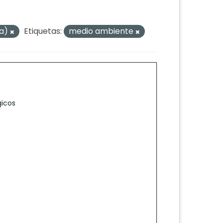
ra)
Etiquetas:
medio ambiente
gicos