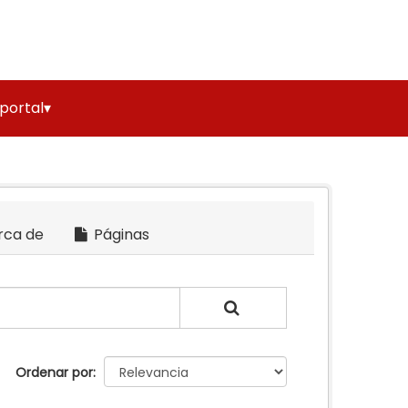
 portal▾
rca de
Páginas
Ordenar por