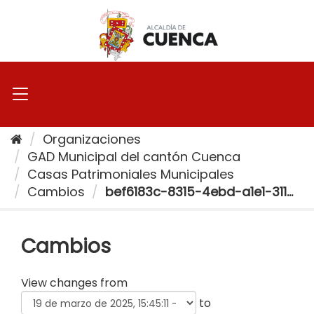
Ir
al
contenido
Organizaciones
GAD Municipal del cantón Cuenca
Casas Patrimoniales Municipales
Cambios
bef6183c-8315-4ebd-a1e1-311...
Cambios
View changes from
to