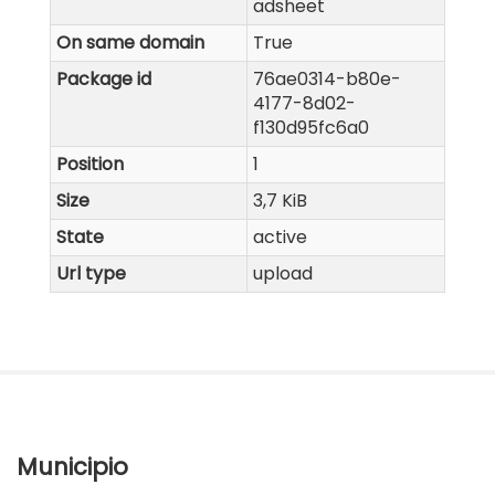
adsheet
On same domain
True
Package id
76ae0314-b80e-
4177-8d02-
f130d95fc6a0
Position
1
Size
3,7 KiB
State
active
Url type
upload
Municipio