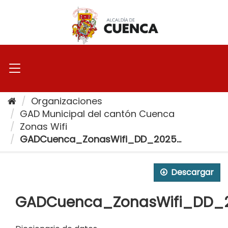
Ir
al
contenido
Organizaciones
GAD Municipal del cantón Cuenca
Zonas Wifi
GADCuenca_ZonasWifi_DD_2025...
Descargar
GADCuenca_ZonasWifi_DD_20