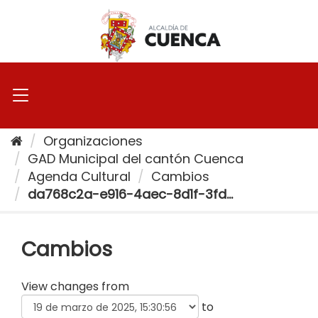
Ir
al
contenido
Organizaciones
GAD Municipal del cantón Cuenca
Agenda Cultural
Cambios
da768c2a-e916-4aec-8d1f-3fd...
Cambios
View changes from
to