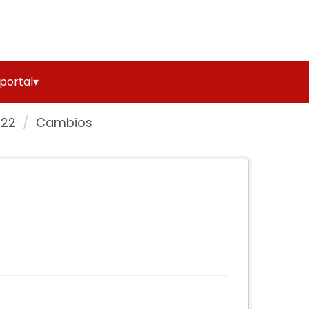
 portal▾
022
Cambios