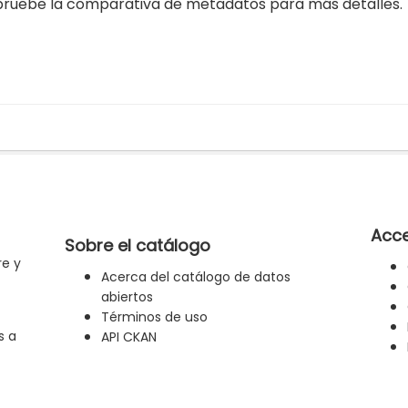
ruebe la comparativa de metadatos para más detalles.
Acce
Sobre el catálogo
re y
Acerca del catálogo de datos
abiertos
Términos de uso
s a
API CKAN