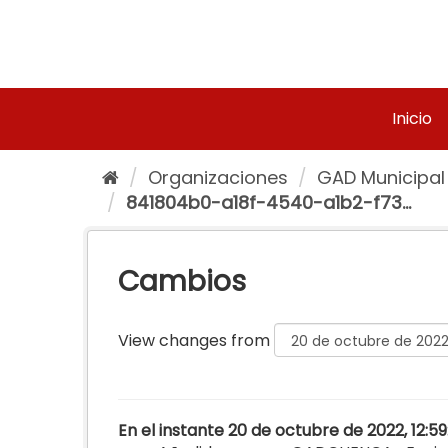
Ir
al
contenido
Inicio
Organizaciones
GAD Municipal
841804b0-a18f-4540-a1b2-f73...
Cambios
View changes from
En el instante 20 de octubre de 2022, 12:5