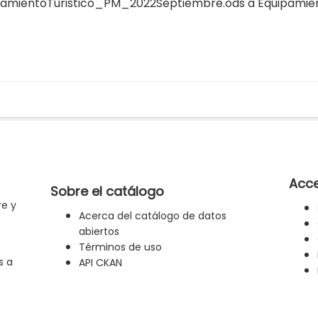
mientoTuristico_PM_2022Septiembre.ods
a
Equipamien
Acce
Sobre el catálogo
re y
Acerca del catálogo de datos
abiertos
Términos de uso
s a
API CKAN