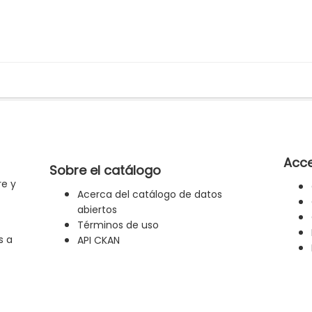
Acce
Sobre el catálogo
re y
Acerca del catálogo de datos
abiertos
Términos de uso
s a
API CKAN