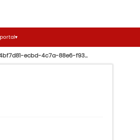
 portal▾
4bf7d81-ecbd-4c7a-88e6-f93...