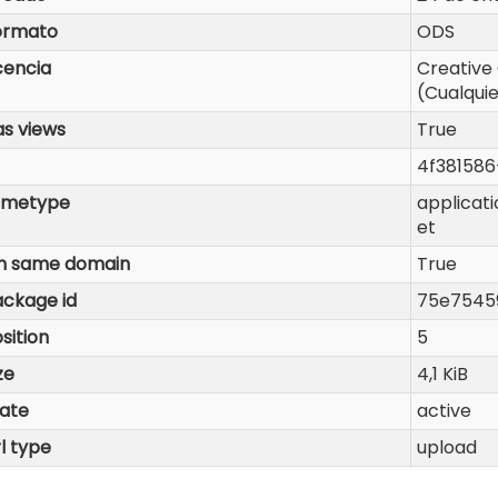
ormato
ODS
cencia
Creativ
(Cualqui
s views
True
4f38158
imetype
applicat
et
n same domain
True
ackage id
75e7545
sition
5
ze
4,1 KiB
tate
active
l type
upload