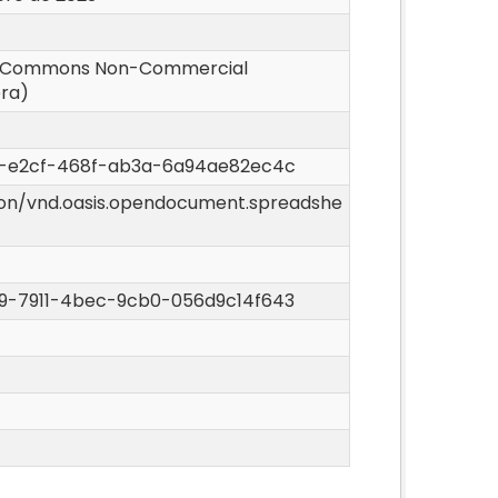
e Commons Non-Commercial
era)
6-e2cf-468f-ab3a-6a94ae82ec4c
ion/vnd.oasis.opendocument.spreadshe
9-7911-4bec-9cb0-056d9c14f643