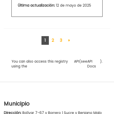
Última actualización:
12 de mayo de 2025
1
2
3
»
You can also access this registry
API
(see
API
).
using the
Docs
Municipio
Dirección:
Bolívar 7-67 y Borrero | Sucre y Benigno Malo