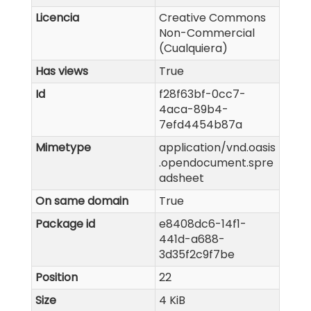
Licencia
Creative Commons
Non-Commercial
(Cualquiera)
Has views
True
Id
f28f63bf-0cc7-
4aca-89b4-
7efd4454b87a
Mimetype
application/vnd.oasis
.opendocument.spre
adsheet
On same domain
True
Package id
e8408dc6-14f1-
441d-a688-
3d35f2c9f7be
Position
22
Size
4 KiB