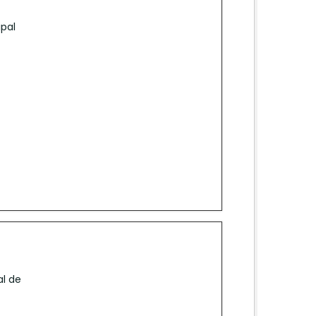
ipal
al de