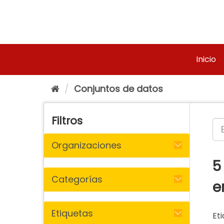
Ir
al
contenido
Inicio
Conjuntos de datos
Filtros
Organizaciones
5
Categorías
e
Etiquetas
Eti