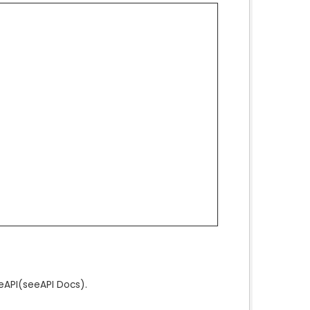
e
API
(see
API Docs
).