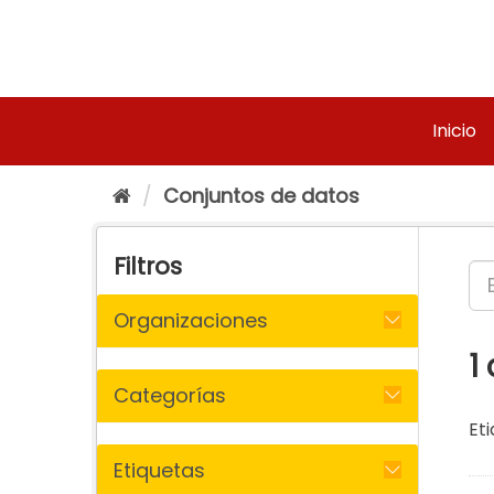
Ir
al
contenido
Inicio
Conjuntos de datos
Filtros
Organizaciones
1
Categorías
Eti
Etiquetas