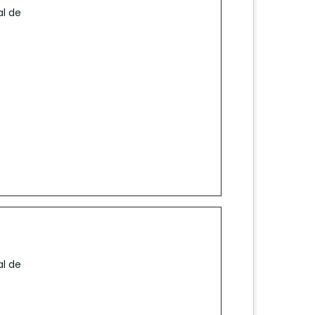
al de
al de