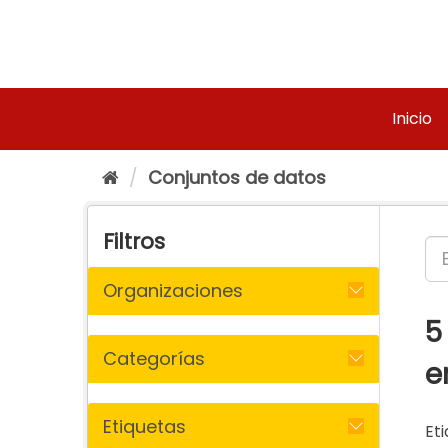
Ir
al
contenido
Inicio
Conjuntos de datos
Filtros
Organizaciones
5
Categorías
e
Etiquetas
Eti