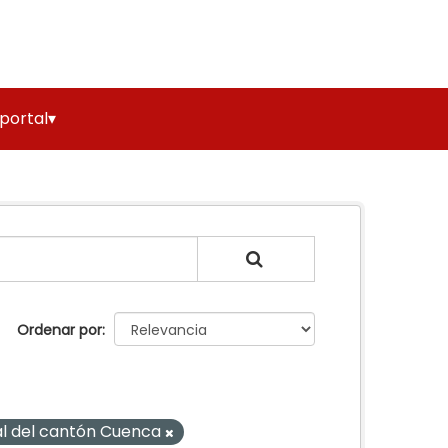
 portal▾
Ordenar por
l del cantón Cuenca