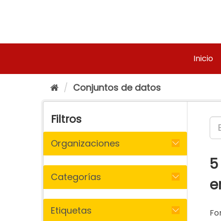
Ir
al
contenido
Inicio
Conjuntos de datos
Filtros
Organizaciones
5
Categorías
e
Etiquetas
Fo