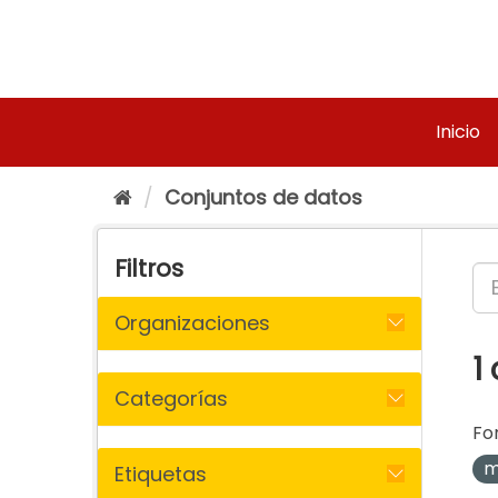
Ir
al
contenido
Inicio
Conjuntos de datos
Filtros
Organizaciones
1
Categorías
Fo
m
Etiquetas