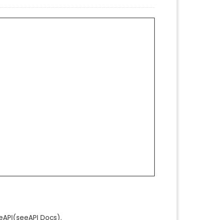
e
API
(see
API Docs
).