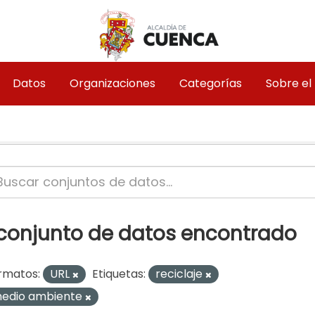
Datos
Organizaciones
Categorías
Sobre el
 conjunto de datos encontrado
rmatos:
URL
Etiquetas:
reciclaje
edio ambiente