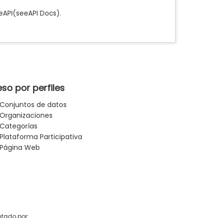
e
API
(see
API Docs
).
so por perfiles
Conjuntos de datos
Organizaciones
Categorías
Plataforma Participativa
Página Web
tado por: