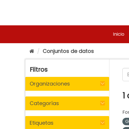
Ir
al
contenido
Inicio
Conjuntos de datos
Filtros
Organizaciones
1
Categorías
Fo
G
Etiquetas