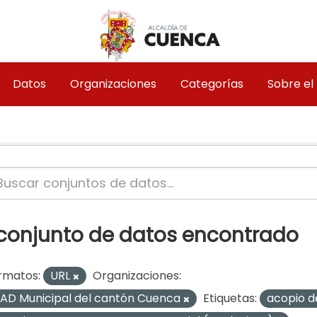
Datos
Organizaciones
Categorías
Sobre el
 conjunto de datos encontrado
rmatos:
URL
Organizaciones:
AD Municipal del cantón Cuenca
Etiquetas:
acopio d