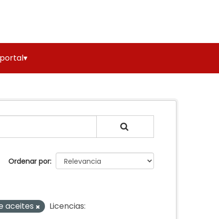
 portal▾
Ordenar por
e aceites
Licencias: