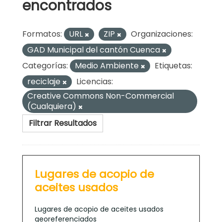
encontrados
Formatos:
URL
ZIP
Organizaciones:
GAD Municipal del cantón Cuenca
Categorías:
Medio Ambiente
Etiquetas:
reciclaje
Licencias:
Creative Commons Non-Commercial
(Cualquiera)
Filtrar Resultados
Lugares de acopio de
aceites usados
Lugares de acopio de aceites usados
georeferenciados