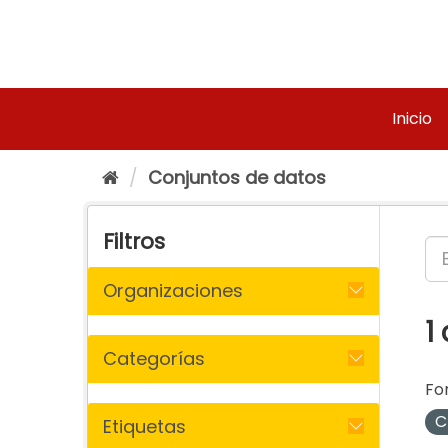
Ir
al
contenido
Inicio
Conjuntos de datos
Filtros
Organizaciones
1
Categorías
Fo
C
Etiquetas