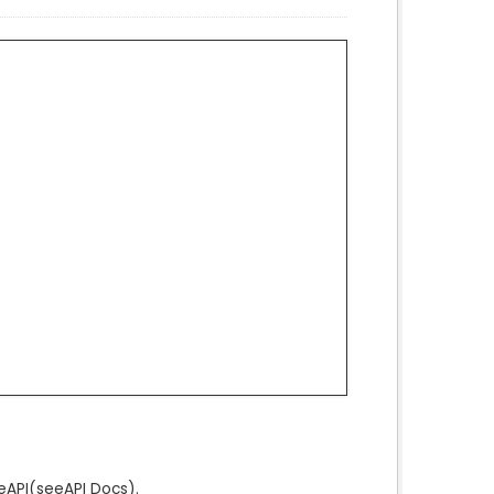
e
API
(see
API Docs
).