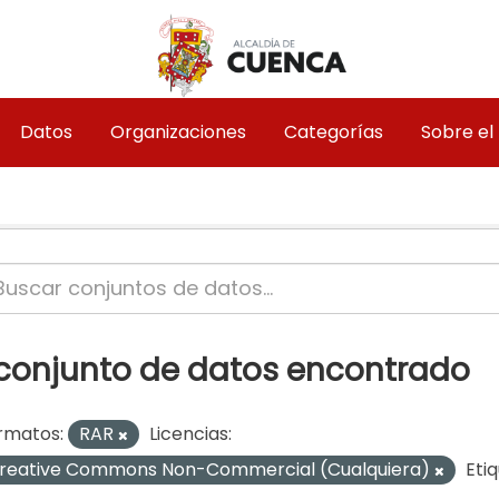
Datos
Organizaciones
Categorías
Sobre el
 conjunto de datos encontrado
rmatos:
RAR
Licencias:
reative Commons Non-Commercial (Cualquiera)
Eti