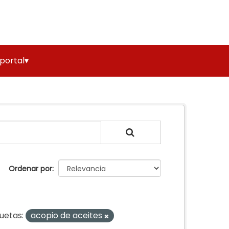
 portal▾
Ordenar por
quetas:
acopio de aceites