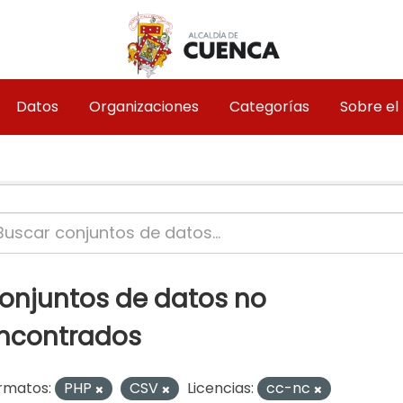
Datos
Organizaciones
Categorías
Sobre el
onjuntos de datos no
ncontrados
rmatos:
PHP
CSV
Licencias:
cc-nc