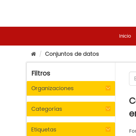
Ir
al
contenido
Inicio
Conjuntos de datos
Filtros
Organizaciones
C
Categorías
e
Etiquetas
Fo