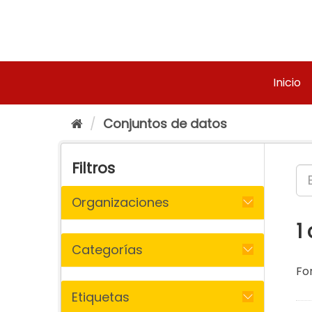
Ir
al
contenido
Inicio
Conjuntos de datos
Filtros
Organizaciones
1
Categorías
Fo
Etiquetas