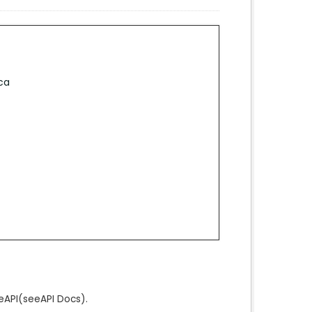
ca
e
API
(see
API Docs
).