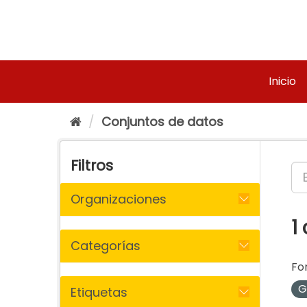
Ir
al
contenido
Inicio
Conjuntos de datos
Filtros
Organizaciones
1
Categorías
Fo
G
Etiquetas