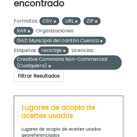
encontrado
Formatos:
CSV
URL
ZIP
RAR
Organizaciones:
GAD Municipal del cantón Cuenca
Etiquetas:
reciclaje
Licencias:
Creative Commons Non-Commercial
(Cualquiera)
Filtrar Resultados
Lugares de acopio de
aceites usados
Lugares de acopio de aceites usados
georeferenciados