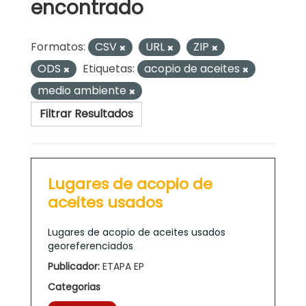
encontrado
Formatos:
CSV
URL
ZIP
ODS
Etiquetas:
acopio de aceites
medio ambiente
Filtrar Resultados
Lugares de acopio de
aceites usados
Lugares de acopio de aceites usados
georeferenciados
Publicador:
ETAPA EP
Categorias