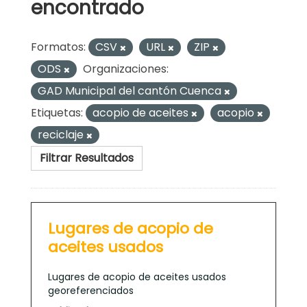
encontrado
Formatos:
CSV
URL
ZIP
ODS
Organizaciones:
GAD Municipal del cantón Cuenca
Etiquetas:
acopio de aceites
acopio
reciclaje
Filtrar Resultados
Lugares de acopio de
aceites usados
Lugares de acopio de aceites usados
georeferenciados