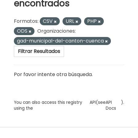
encontrados
Formatos:
CSV
URL
PHP
ODS
Organizaciones:
gad-municipal-del-canton-cuenca
Filtrar Resultados
Por favor intente otra búsqueda.
You can also access this registry
API
(see
API
).
using the
Docs