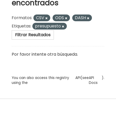
encontrados
Formatos:
CSV
ODS
DASH
Etiquetas:
presupuesto
Filtrar Resultados
Por favor intente otra búsqueda.
You can also access this registry
API
(see
API
).
using the
Docs