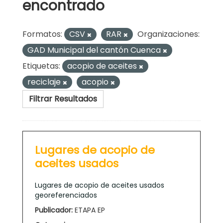
encontrado
Formatos:
CSV
RAR
Organizaciones:
GAD Municipal del cantón Cuenca
Etiquetas:
acopio de aceites
reciclaje
acopio
Filtrar Resultados
Lugares de acopio de
aceites usados
Lugares de acopio de aceites usados
georeferenciados
Publicador:
ETAPA EP