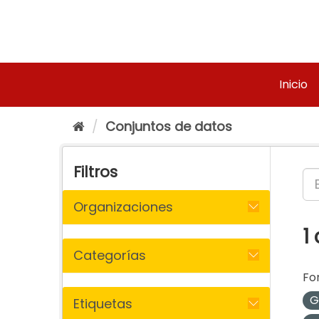
Ir
al
contenido
Inicio
Conjuntos de datos
Filtros
Organizaciones
1
Categorías
Fo
G
Etiquetas