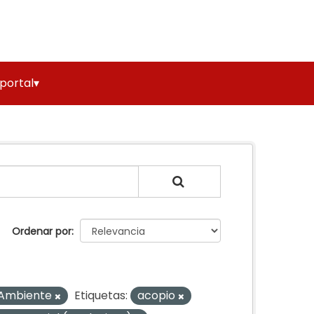
 portal▾
Ordenar por
 Ambiente
Etiquetas:
acopio