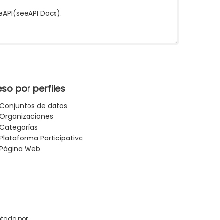
e
API
(see
API Docs
).
so por perfiles
Conjuntos de datos
Organizaciones
Categorías
Plataforma Participativa
Página Web
tado por: