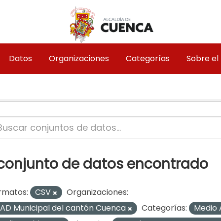
Datos
Organizaciones
Categorías
Sobre el
 conjunto de datos encontrado
rmatos:
CSV
Organizaciones:
AD Municipal del cantón Cuenca
Categorías:
Medio