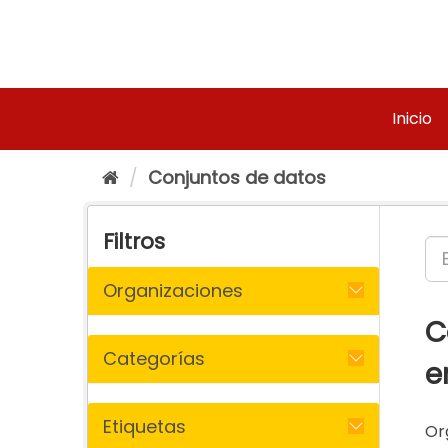
Ir
al
contenido
Inicio
Conjuntos de datos
Filtros
Organizaciones
C
Categorías
e
Etiquetas
Or