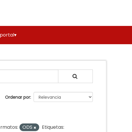
 portal▾
Ordenar por
rmatos:
ODS
Etiquetas: