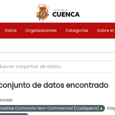
Datos
Organizaciones
Categorías
Sobre el
 conjunto de datos encontrado
encias:
reative Commons Non-Commercial (Cualquiera)
Eti