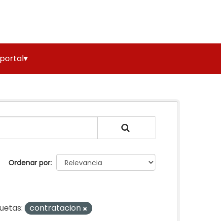
 portal▾
Ordenar por
quetas:
contratacion