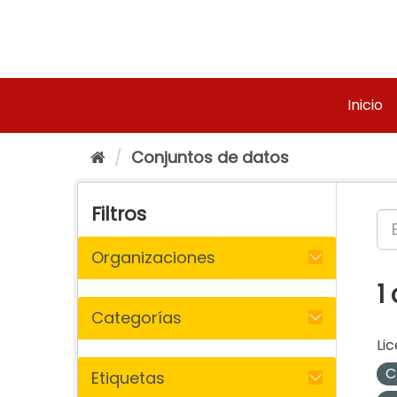
Ir
al
contenido
Inicio
Conjuntos de datos
Filtros
Organizaciones
1
Categorías
Lic
C
Etiquetas