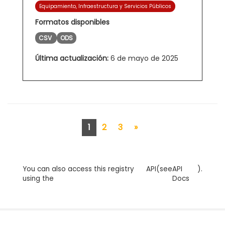
Equipamiento, Infraestructura y Servicios Públicos
Formatos disponibles
CSV
ODS
Última actualización:
6 de mayo de 2025
1
2
3
»
You can also access this registry
API
(see
API
).
using the
Docs