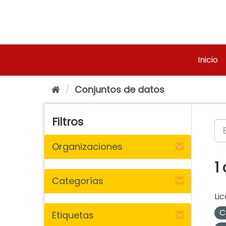
Ir
al
contenido
Inicio
Conjuntos de datos
Filtros
Organizaciones
1
Categorías
Lic
C
Etiquetas