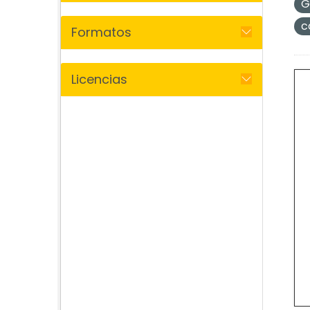
G
c
Formatos
Licencias