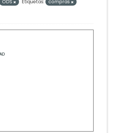
ODS
Etiquetas:
compras
GAD