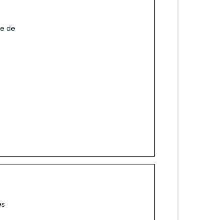
te de
es