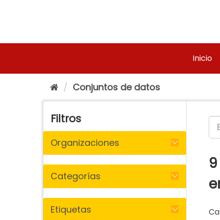
Ir
al
contenido
Inicio
Conjuntos de datos
Filtros
Organizaciones
9
Categorías
e
Etiquetas
Ca