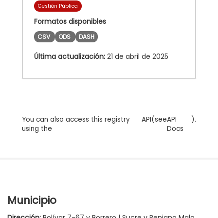
Gestión Pública
Formatos disponibles
CSV
ODS
DASH
Última actualización:
21 de abril de 2025
You can also access this registry
API
(see
API
).
using the
Docs
Municipio
Dirección:
Bolívar 7-67 y Borrero | Sucre y Benigno Malo