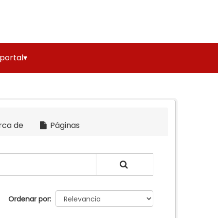
 portal▾
rca de
Páginas
Ordenar por