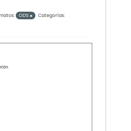
matos:
ODS
Categorías:
ntón