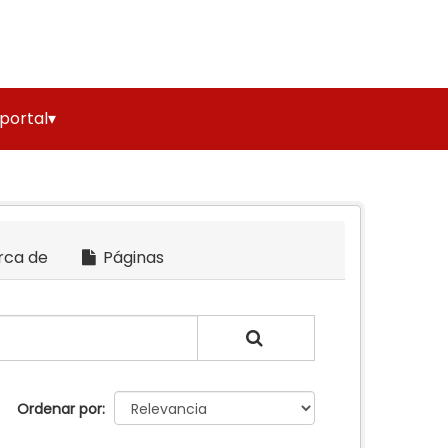
 portal▾
rca de
Páginas
Ordenar por