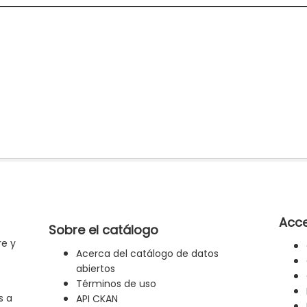
Acce
Sobre el catálogo
re y
Acerca del catálogo de datos
abiertos
Términos de uso
s a
API CKAN