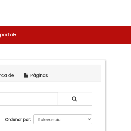
 portal▾
rca de
Páginas
Ordenar por