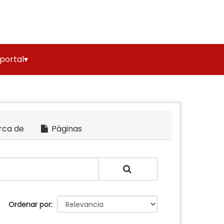
 portal▾
rca de
Páginas
Ordenar por