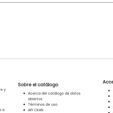
Acce
Sobre el catálogo
re y
Acerca del catálogo de datos
abiertos
Términos de uso
s a
API CKAN