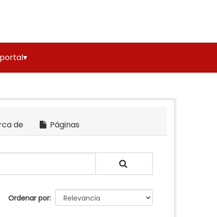
 portal▾
rca de
Páginas
Ordenar por