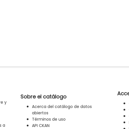
Acce
Sobre el catálogo
re y
Acerca del catálogo de datos
abiertos
Términos de uso
s a
API CKAN