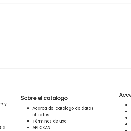
Acce
Sobre el catálogo
re y
Acerca del catálogo de datos
abiertos
Términos de uso
s a
API CKAN