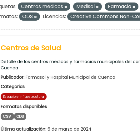
quetas:
Centros medicos
Medisol
Farmacia
rmatos:
ODS
Licencias:
Creative Commons Non-Com
Centros de Salud
Detalle de los centros médicos y farmacias municipales del ca
Cuenca
Publicador:
Farmasol y Hospital Municipal de Cuenca
Categorias
Espacio e Infraestructura
Formatos disponibles
CSV
ODS
Última actualización:
6 de marzo de 2024