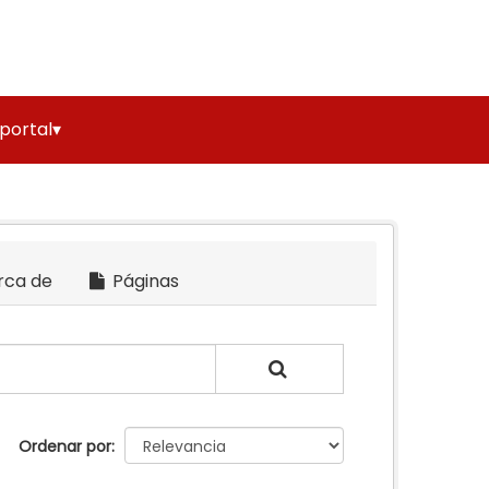
 portal▾
rca de
Páginas
Ordenar por