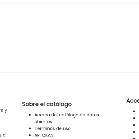
Acce
Sobre el catálogo
re y
Acerca del catálogo de datos
abiertos
Términos de uso
s a
API CKAN