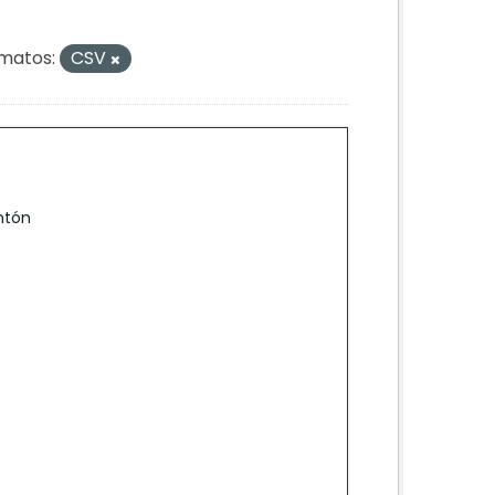
matos:
CSV
ntón