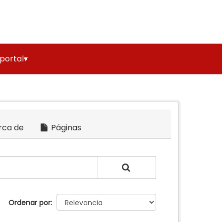
 portal▾
rca de
Páginas
Ordenar por