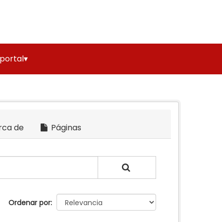
 portal▾
rca de
Páginas
Ordenar por