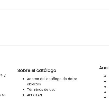
Acce
Sobre el catálogo
re y
Acerca del catálogo de datos
abiertos
Términos de uso
s a
API CKAN