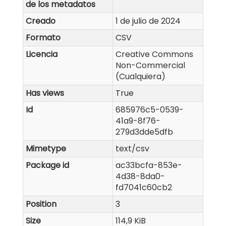
de los metadatos
Creado
1 de julio de 2024
Formato
CSV
Licencia
Creative Commons
Non-Commercial
(Cualquiera)
Has views
True
Id
685976c5-0539-
41a9-8f76-
279d3dde5dfb
Mimetype
text/csv
Package id
ac33bcfa-853e-
4d38-8da0-
fd7041c60cb2
Position
3
Size
114,9 KiB