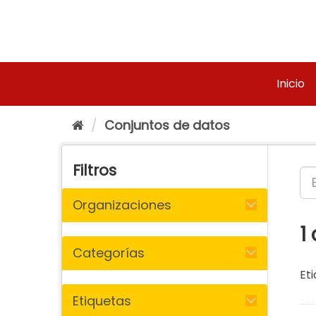
Ir
al
contenido
Inicio
Conjuntos de datos
Filtros
Organizaciones
1
Categorías
Eti
Etiquetas