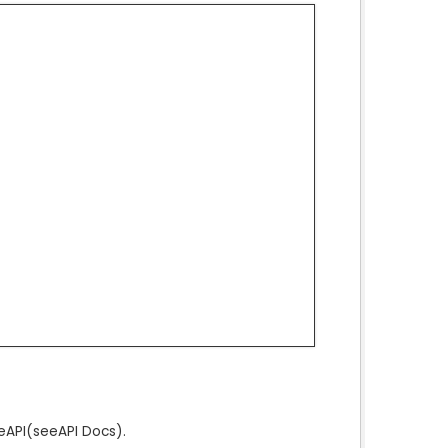
e
API
(see
API Docs
).