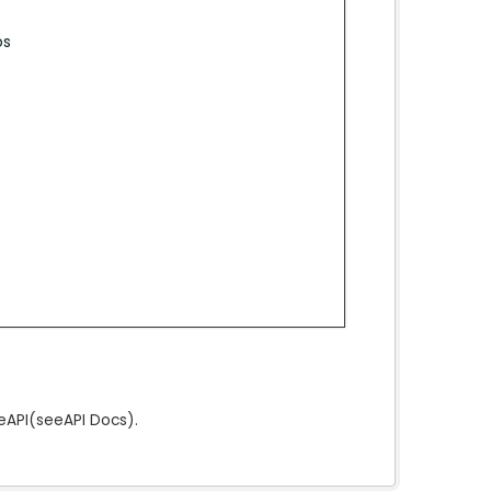
os
e
API
(see
API Docs
).