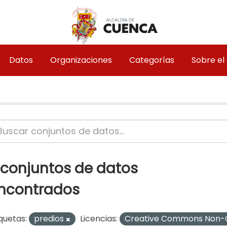
Datos
Organizaciones
Categorías
Sobre el
 conjuntos de datos
ncontrados
quetas:
predios
Licencias:
Creative Commons Non-C