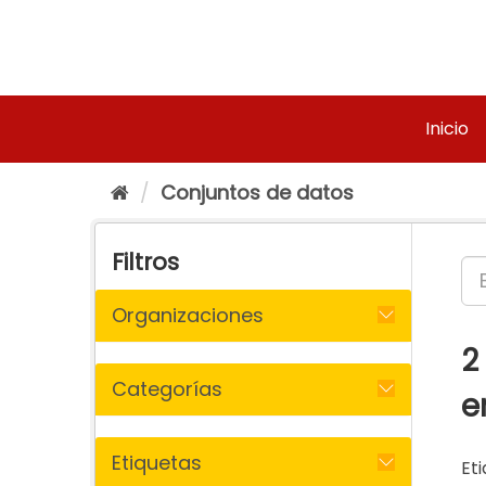
Ir
al
contenido
Inicio
Conjuntos de datos
Filtros
Organizaciones
2
Categorías
e
Etiquetas
Eti