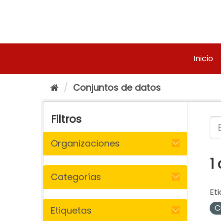
Ir
al
contenido
Inicio
Conjuntos de datos
Filtros
Organizaciones
1
Categorías
Eti
C
Etiquetas