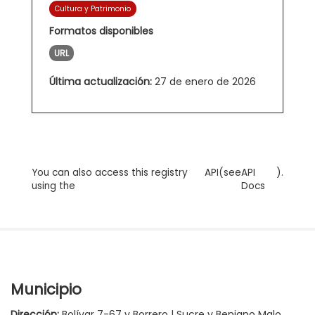
Cultura y Patrimonio
Formatos disponibles
URL
Última actualización:
27 de enero de 2026
You can also access this registry
API
(see
API
).
using the
Docs
Municipio
Dirección:
Bolívar 7-67 y Borrero | Sucre y Benigno Malo