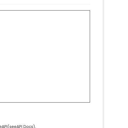
e
API
(see
API Docs
).