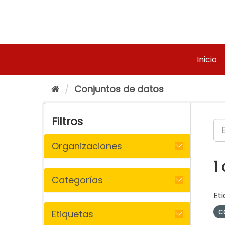
Ir
al
contenido
Inicio
Conjuntos de datos
Filtros
Organizaciones
1
Categorías
Eti
c
Etiquetas