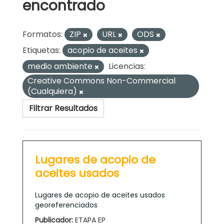
encontrado
Formatos:
ZIP
URL
ODS
Etiquetas:
acopio de aceites
medio ambiente
Licencias:
Creative Commons Non-Commercial
(Cualquiera)
Filtrar Resultados
Lugares de acopio de
aceites usados
Lugares de acopio de aceites usados
georeferenciados
Publicador:
ETAPA EP